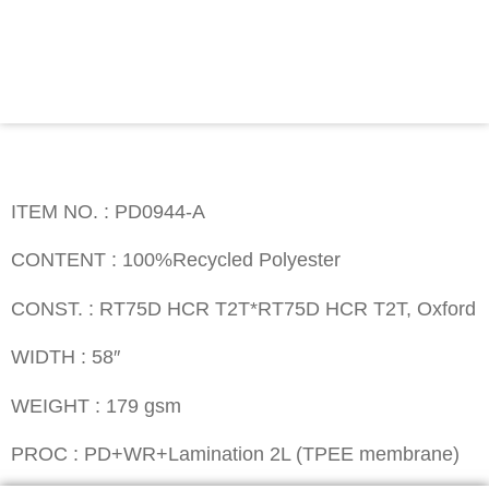
Contact
ITEM NO. : PD0944-A
ITEM NO. : PD0944-A
CONTENT : 100%Recycled Polyester
CONST. : RT75D HCR T2T*RT75D HCR T2T, Oxford
WIDTH : 58″
WEIGHT : 179 gsm
PROC : PD+WR+Lamination 2L (TPEE membrane)